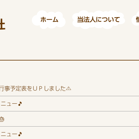
月行事予定表をＵＰしました⚠️
ニュー🎵
🎂
ニュー🎵