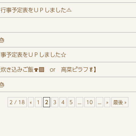
月行事予定表をＵＰしました⚠️
🎂
行事予定表をＵＰしました☆
き込みご飯🍄‍🟫 or 高菜ピラフ🥬】
🎂
2 / 18
«
1
2
3
4
5
...
10
...
»
最後 »