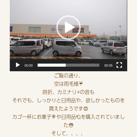
プ
レ
ー
ヤ
ー
00:00
00:05
ご覧の通り、
空は雨毛様☔
時折、カミナリ⚡の音も
それでも、しっかりと日用品や、欲しかったものを
買えたようです😍
カゴ一杯にお菓子🍭や日用品🧻を購入されていまし
た😳
そして、、、、